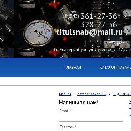
361-27-36
8 (343)
328-27-36
titulsnab@mail.ru
г. Екатеринбург, ул. Лукиных, д. 1А/2 
ГЛАВНАЯ
КАТАЛОГ ТОВАР
Главная
›
Каталог описаний
›
ГИДРОМОТ
Напишите нам!
Email
Телефон