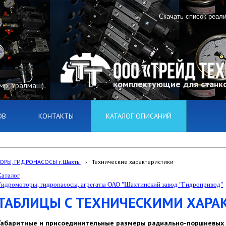
Скачать список реал
комплектующие для станко
(мр. Уралмаш)
ОВ
КОНТАКТЫ
КАТАЛОГ ОПИСАНИЙ
ОРЫ, ГИДРОНАСОСЫ г.Шахты
›
Технические характеристики
Каталог
Гидромоторы, гидронасосы, агрегаты ОАО "Шахтинский завод "Гидропривод"
ТАБЛИЦЫ С ТЕХНИЧЕСКИМИ ХАРА
Габаритные и присоединительные размеры радиально-поршневых 