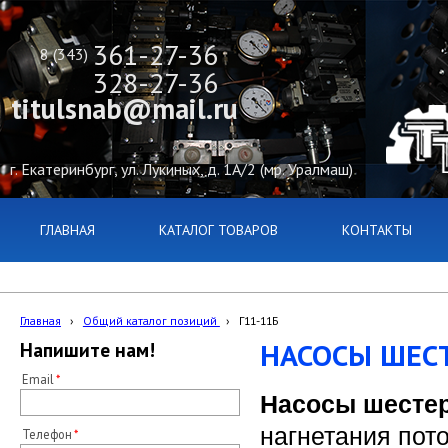
361-27-36
8 (343)
328-27-36
titulsnab@mail.ru
г. Екатеринбург, ул. Лукиных, д. 1А/2 (мр. Уралмаш)
ГЛАВНАЯ
КАТАЛОГ ТОВАРОВ
КОНТАКТЫ
Главная
›
Общий каталог позиций
›
Г11-11Б
НАСОСЫ ШЕСТ
Напишите нам!
Email
Насосы шестер
нагнетания пот
Телефон