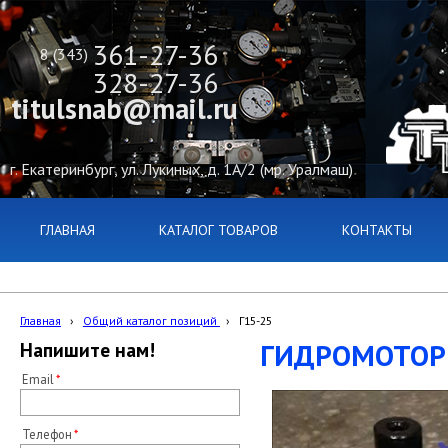
361-27-36
8 (343)
328-27-36
titulsnab@mail.ru
г. Екатеринбург, ул. Лукиных, д. 1А/2 (мр. Уралмаш)
ГЛАВНАЯ
КАТАЛОГ ТОВАРОВ
КОНТАКТЫ
Главная
›
Общий каталог позиций
›
Г15-25
ГИДРОМОТОРЫ
Напишите нам!
Email
Телефон