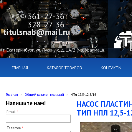
361-27-36
8 (343)
328-27-36
titulsnab@mail.ru
г. Екатеринбург, ул. Лукиных, д. 1А/2 (мр. Уралмаш)
ГЛАВНАЯ
КАТАЛОГ ТОВАРОВ
КОНТАКТЫ
Главная
›
Общий каталог позиций
›
НПл 12,5-12,5/16
НАСОС ПЛАСТИ
Напишите нам!
ТИП НПЛ 12,5-1
Email
Телефон