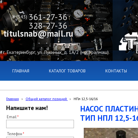
361-27-36
8 (343)
328-27-36
titulsnab@mail.ru
г. Екатеринбург, ул. Лукиных, д. 1А/2 (мр. Уралмаш)
ГЛАВНАЯ
КАТАЛОГ ТОВАРОВ
КОНТАКТЫ
Главная
›
Общий каталог позиций
›
НПл 12,5-16/16
НАСОС ПЛАСТИ
Напишите нам!
ТИП НПЛ 12,5-1
Email
Телефон