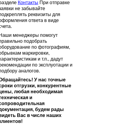
разделе
Контакты
При отправке
заявки не забывайте
подкреплять реквизиты для
оформления ответа в виде
счета.
Наши менеджеры помогут
правильно подобрать
оборудование по фотографиям,
обрывкам маркировки,
характеристикам и т.п., дадут
рекомендации по эксплуотации и
подбору аналогов.
Обращайтесь! У нас точные
сроки отгрузки, конкурентные
цены, любая необходимая
техническая и
сопроводительная
документация, будем рады
видеть Вас в числе наших
клиентов!