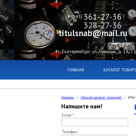
361-27-36
8 (343)
328-27-36
titulsnab@mail.ru
г. Екатеринбург, ул. Лукиных, д. 1А/2 
ГЛАВНАЯ
КАТАЛОГ ТОВАР
Главная
›
Общий каталог позиций
›
НПл 
Напишите нам!
Email
Телефон