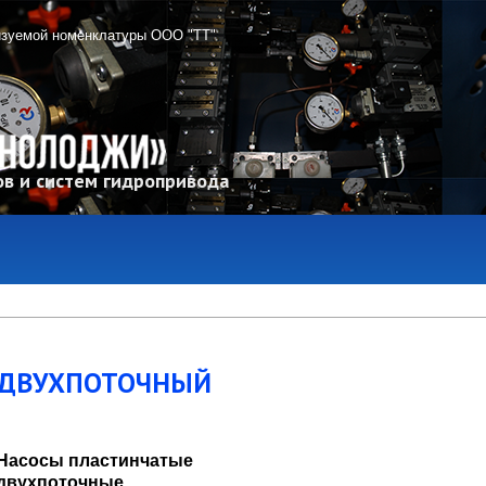
изуемой номенклатуры ООО "ТТ"
в и систем гидропривода
 ДВУХПОТОЧНЫЙ
Насосы пластинчатые
двухпоточные