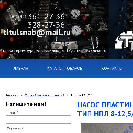
361-27-36
8 (343)
328-27-36
titulsnab@mail.ru
г. Екатеринбург, ул. Лукиных, д. 1А/2 (мр. Уралмаш)
ГЛАВНАЯ
КАТАЛОГ ТОВАРОВ
КОНТАКТЫ
Главная
›
Общий каталог позиций
›
НПл 8-12,5/16
НАСОС ПЛАСТИ
Напишите нам!
ТИП НПЛ 8-12,5
Email
Телефон