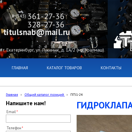
361-27-36
8 (343)
328-27-36
titulsnab@mail.ru
г. Екатеринбург, ул. Лукиных, д. 1А/2 (мр. Уралмаш)
ГЛАВНАЯ
КАТАЛОГ ТОВАРОВ
КОНТАКТЫ
Главная
›
Общий каталог позиций
›
ПГ51-24
ГИДРОКЛАПА
Напишите нам!
Email
Телефон