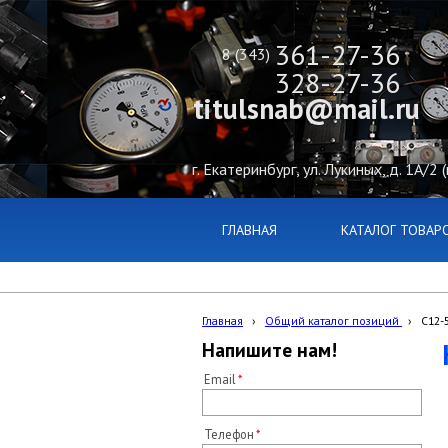
361-27-36
8 (343)
328-27-36
titulsnab@mail.ru
г. Екатеринбург, ул. Лукиных, д. 1А/2 
ГЛАВНАЯ
КАТАЛОГ ТОВАР
Главная
›
Общий каталог позиций
›
С12-
Напишите нам!
Email
Телефон