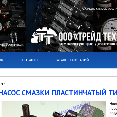
Скачать список реал
комплектующие для станко
(мр. Уралмаш)
ОВ
КОНТАКТЫ
КАТАЛОГ ОПИСАНИЙ
5М-4
НАСОС СМАЗКИ ПЛАСТИНЧАТЫЙ ТИ
Нас
нер
под