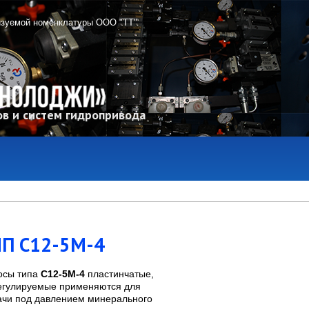
изуемой номенклатуры ООО "ТТ"
в и систем гидропривода
П С12-5М-4
осы типа
С12-5М-4
пластинчатые,
егулируемые применяются для
ачи под давлением минерального