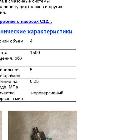
ла в смазочные системы
аллорежущих станков и других
ин.
робнее о насосах С12...
хнические характеристики
очий объем,
4
тота
1500
щения, об./
.
инальная
5
ача, л/мин
ление на
0,25
оде, МПа
ичество
нереверсивный
ерсов в мин.