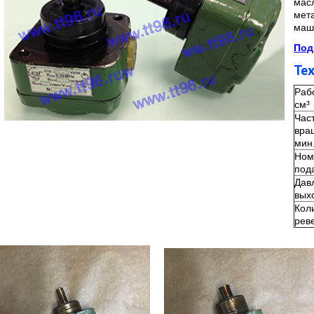
мас
мет
маш
Под
Те
Р
аб
см³
Час
вра
мин
Ном
под
Дав
вых
Кол
рев