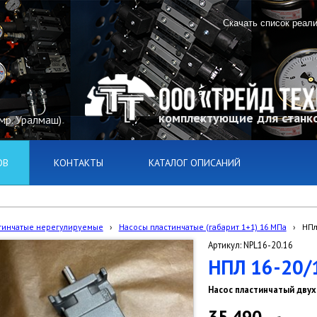
Скачать список реал
комплектующие для станко
(мр. Уралмаш)
ОВ
КОНТАКТЫ
КАТАЛОГ ОПИСАНИЙ
тинчатые нерегулируемые
›
Насосы пластинчатые (габарит 1+1) 16 МПа
›
НПл
Артикул: NPL16-20.16
НПЛ 16-20/
Насос пластинчатый двух
35 490