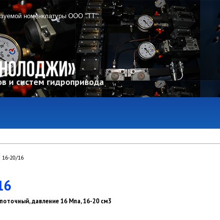
изуемой номенклатуры ООО "ТТ"
в и систем гидропривода
 16-20/16
16
поточный, давление 16 Мпа, 16-20 см3