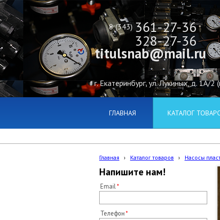
361-27-36
8 (343)
328-27-36
titulsnab@mail.ru
г. Екатеринбург, ул. Лукиных, д. 1А/2 
ГЛАВНАЯ
КАТАЛОГ ТОВАР
Главная
›
Каталог товаров
›
Насосы плас
Напишите нам!
Email
Телефон