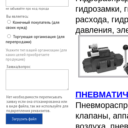
гидрозамки, 
не забывайте про код города
Вы являетесь:
расхода, гид
Конечный покупатель (для
своих нужд)
давления, эл
Торгующая организация (для
перепродажи)
Укажите тип вашей организации (для
каких целей приобретаете
продукцию)
Заявка/вопрос
ПНЕВМАТИЧ
Нет необходимости переписывать
заявку если она отсканированна или
Пневмораспре
в виде файла, так же используйте для
подкрепления реквизитов.
клапаны, апп
Загрузить файл
воздуха, пн