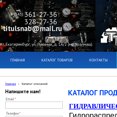
361-27-36
8 (343)
328-27-36
titulsnab@mail.ru
г. Екатеринбург, ул. Лукиных, д. 1А/2 (мр. Уралмаш)
ГЛАВНАЯ
КАТАЛОГ ТОВАРОВ
КОНТАКТЫ
Главная
›
Каталог описаний
КАТАЛОГ ПРО
Напишите нам!
Email
ГИДРАВЛИЧЕС
Телефон
Гидрораспред