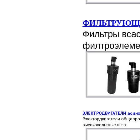
ФИЛЬТРУЮЩЕЕ
Фильтры вса
филтроэлемен
ЭЛЕКТРОДВИГАТЕЛИ
асин
Э
лектордвигатели общеп
высоковольтные и т.п.