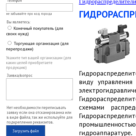
Телефон
Гидрораспределители
ГИДРОРАСПР
не забывайте про код города
Вы являетесь:
Конечный покупатель (для
своих нужд)
Торгующая организация (для
перепродажи)
Укажите тип вашей организации (для
каких целей приобретаете
продукцию)
Гидрораспредели
Заявка/вопрос
виду управления 
электрогидравлич
Гидрораспредели
схемами распред
Нет необходимости переписывать
заявку если она отсканированна или
Гидрораспреде
в виде файла, так же используйте для
подкрепления реквизитов.
промышленностью,
Загрузить файл
гидроаппара