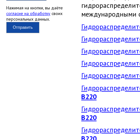
гидрораспред
Нажимая на кнопки, вы даёте
международными с
согласие на обработку
своих
персональных данных.
Гидрораспредели
Отправить
Гидрораспредели
Гидрораспредели
Гидрораспредели
Гидрораспредели
Гидрораспредели
В220
Гидрораспредели
В220
Гидрораспредели
В220