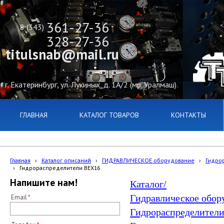
361-27-36
8 (343)
328-27-36
titulsnab@mail.ru
г. Екатеринбург, ул. Лукиных, д. 1А/2 (мр. Уралмаш)
ГЛАВНАЯ
КАТАЛОГ ТОВАРОВ
КОНТАКТЫ
Главная
›
Каталог описаний
›
ГИДРАВЛИЧЕСКОЕ оборудование
›
Гидро
›
Гидрораспределители ВЕХ16
Напишите нам!
Каталог/
Гидравлическое обор
Email
Гидрораспределители