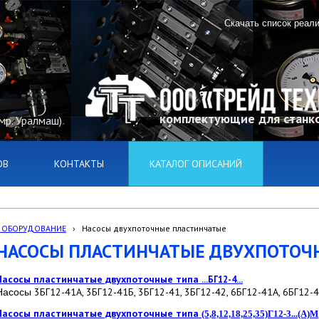
Скачать список реал
комплектующие для станко
(мр. Уралмаш)
ОВ
КОНТАКТЫ
КАТАЛОГ ОПИСАНИЙ
 ОБОРУДОВАНИЕ
›
Насосы двухпоточные пластинчатые
НАСОСЫ ПЛАСТИНЧАТЫЕ ДВУХПОТОЧ
Насосы пластинчатые двухпоточные типа
...БГ12-4...
3БГ12-41А, 3БГ12-41Б, 3БГ12-41, 3БГ12-42, 6БГ12-41А, 6БГ12-
Насосы
Насосы пластинчатые двухпоточные типа
(5,8,12,18,25,35)Г12-3...(А)М