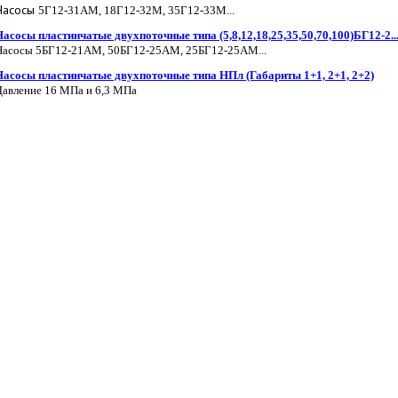
Насосы
5Г12-31АМ, 18Г12-32М, 35Г12-33М...
Насосы пластинчатые двухпоточные типа
(5,8,12,18,25,35,50,70,100)БГ12-2.
Насосы
5БГ12-21АМ, 50БГ12-25АМ, 25БГ12-25АМ...
Насосы пластинчатые двухпоточные типа НПл (Габариты 1+1, 2+1, 2+2)
Давление 16 МПа и 6,3 МПа