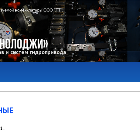
изуемой номенклатуры ООО "ТТ"
в и систем гидропривода
НЫЕ
41
...