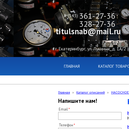
361-27-36
8 (343)
328-27-36
titulsnab@mail.ru
г. Екатеринбург, ул. Лукиных, д. 1А/2 
ГЛАВНАЯ
КАТАЛОГ ТОВАР
Главная
›
Каталог описаний
›
НАСОСНОЕ
Напишите нам!
Email
Телефон