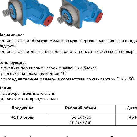
Назначение:
Гидронасосы преобразуют механическую энергию вращения вала в гид
жидкости.
Гидронасосы предназначены для работы в открытых схемах стационарны
Конструкция:
- аксиально-поршневые насосы с наклонным блоком
- угол наклона блока цилиндров 40º
- присоединительные размеры в соответствии со стандартами DIN / ISO
Опции:
- предохранительные клапаны
- датчик частоты вращения вала
Продукция
Рабочий объем
Давл
411.0 серия
56 см3/об
45 
107 см3/об