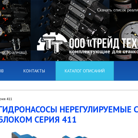
Скачать список реал
комплектующие для станко
(мр. Уралмаш)
ОВ
КОНТАКТЫ
КАТАЛОГ ОПИСАНИЙ
рия 411
ГИДРОНАСОСЫ НЕРЕГУЛИРУЕМЫЕ 
БЛОКОМ СЕРИЯ 411