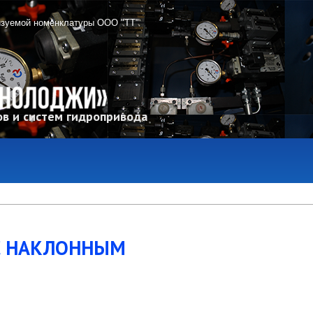
изуемой номенклатуры ООО "ТТ"
в и систем гидропривода
С НАКЛОННЫМ