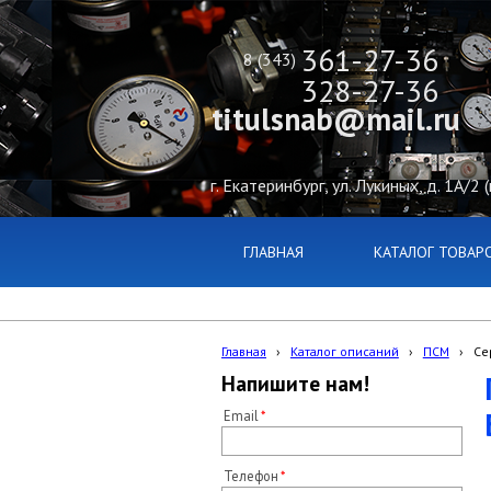
361-27-36
8 (343)
328-27-36
titulsnab@mail.ru
г. Екатеринбург, ул. Лукиных, д. 1А/2 
ГЛАВНАЯ
КАТАЛОГ ТОВАР
Главная
›
Каталог описаний
›
ПСМ
›
Се
Напишите нам!
Email
Телефон