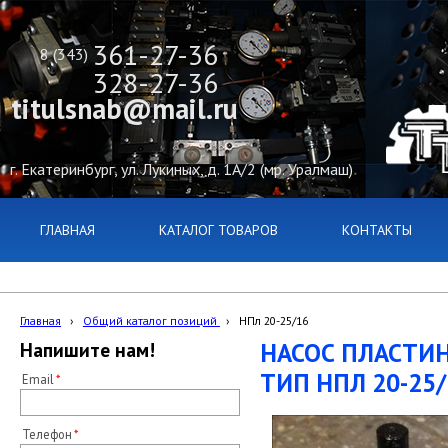
361-27-36
8 (343)
328-27-36
titulsnab@mail.ru
г. Екатеринбург, ул. Лукиных, д. 1А/2 (мр. Уралмаш)
ГЛАВНАЯ
КАТАЛОГ ТОВАРОВ
КОНТАКТЫ
Главная
›
Общий каталог позиций
›
НПл 20-25/16
НАСОС ПЛАСТИ
Напишите нам!
ТИП НПЛ 20-25/
Email
Телефон